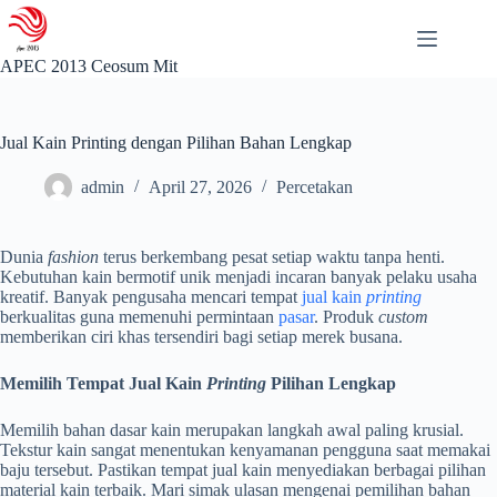
Skip
to
content
APEC 2013 Ceosum Mit
Jual Kain Printing dengan Pilihan Bahan Lengkap
admin
April 27, 2026
Percetakan
Dunia
fashion
terus berkembang pesat setiap waktu tanpa henti.
Kebutuhan kain bermotif unik menjadi incaran banyak pelaku usaha
kreatif. Banyak pengusaha mencari tempat
jual kain
printing
berkualitas guna memenuhi permintaan
pasar
. Produk
custom
memberikan ciri khas tersendiri bagi setiap merek busana.
Memilih Tempat Jual Kain
Printing
Pilihan Lengkap
Memilih bahan dasar kain merupakan langkah awal paling krusial.
Tekstur kain sangat menentukan kenyamanan pengguna saat memakai
baju tersebut. Pastikan tempat jual kain menyediakan berbagai pilihan
material kain terbaik. Mari simak ulasan mengenai pemilihan bahan