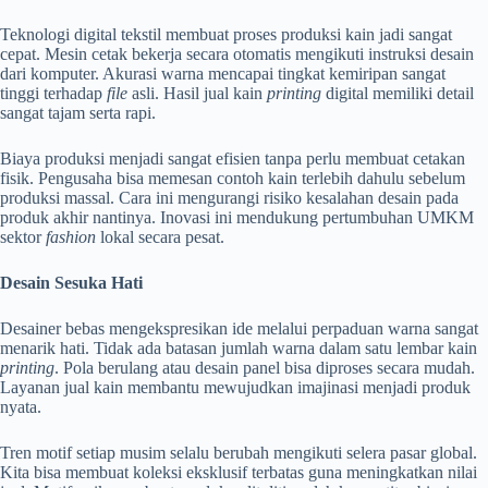
Teknologi digital tekstil membuat proses produksi kain jadi sangat
cepat. Mesin cetak bekerja secara otomatis mengikuti instruksi desain
dari komputer. Akurasi warna mencapai tingkat kemiripan sangat
tinggi terhadap
file
asli. Hasil jual kain
printing
digital memiliki detail
sangat tajam serta rapi.
Biaya produksi menjadi sangat efisien tanpa perlu membuat cetakan
fisik. Pengusaha bisa memesan contoh kain terlebih dahulu sebelum
produksi massal. Cara ini mengurangi risiko kesalahan desain pada
produk akhir nantinya. Inovasi ini mendukung pertumbuhan UMKM
sektor
fashion
lokal secara pesat.
Desain Sesuka Hati
Desainer bebas mengekspresikan ide melalui perpaduan warna sangat
menarik hati. Tidak ada batasan jumlah warna dalam satu lembar kain
printing
. Pola berulang atau desain panel bisa diproses secara mudah.
Layanan jual kain membantu mewujudkan imajinasi menjadi produk
nyata.
Tren motif setiap musim selalu berubah mengikuti selera pasar global.
Kita bisa membuat koleksi eksklusif terbatas guna meningkatkan nilai