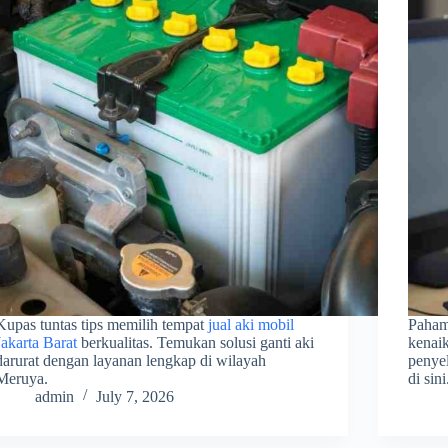
Kupas tuntas tips memilih tempat
jual aki mobil
Paham
Jakarta Barat
berkualitas. Temukan solusi ganti aki
kenai
darurat dengan layanan lengkap di wilayah
penyel
Meruya.
di sini
admin
July 7, 2026