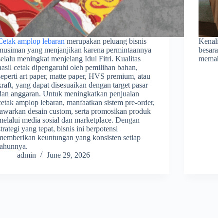
Cetak amplop lebaran
merupakan peluang bisnis
Kenali
musiman yang menjanjikan karena permintaannya
besara
selalu meningkat menjelang Idul Fitri. Kualitas
memah
hasil cetak dipengaruhi oleh pemilihan bahan,
seperti art paper, matte paper, HVS premium, atau
kraft, yang dapat disesuaikan dengan target pasar
dan anggaran. Untuk meningkatkan penjualan
cetak amplop lebaran, manfaatkan sistem pre-order,
tawarkan desain custom, serta promosikan produk
melalui media sosial dan marketplace. Dengan
strategi yang tepat, bisnis ini berpotensi
memberikan keuntungan yang konsisten setiap
tahunnya.
admin
June 29, 2026